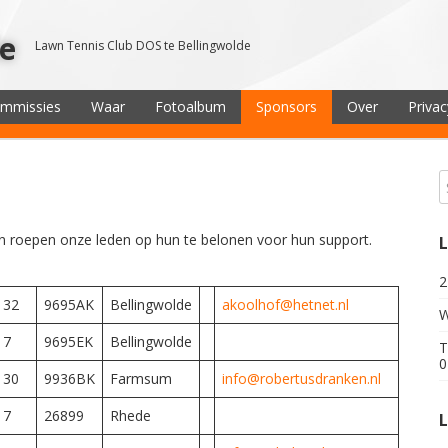
de
Lawn Tennis Club DOS te Bellingwolde
ommissies
Waar
Fotoalbum
Sponsors
Over
Privac
n roepen onze leden op hun te belonen voor hun support.
2
32
9695AK
Bellingwolde
akoolhof@hetnet.nl
W
7
9695EK
Bellingwolde
T
0
30
9936BK
Farmsum
info@robertusdranken.nl
7
26899
Rhede