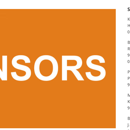
K
H
0
B
R
9
0
P
P
9
M
K
9
B
J