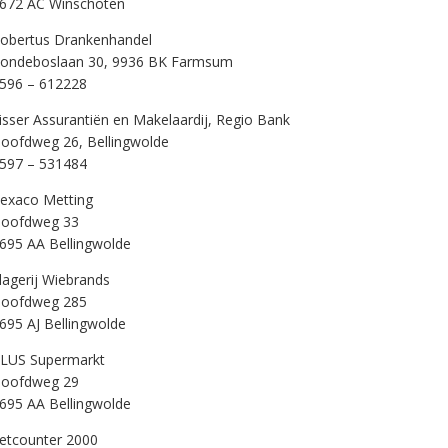
672 AC Winschoten
obertus Drankenhandel
ondeboslaan 30, 9936 BK Farmsum
596 – 612228
isser Assurantiën en Makelaardij, Regio Bank
oofdweg 26, Bellingwolde
597 – 531484
exaco Metting
oofdweg 33
695 AA Bellingwolde
lagerij Wiebrands
oofdweg 285
695 AJ Bellingwolde
LUS Supermarkt
oofdweg 29
695 AA Bellingwolde
etcounter 2000