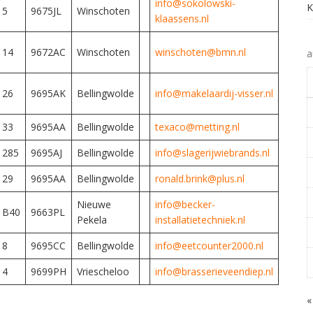
info@sokolowski-
5
9675JL
Winschoten
klaassens.nl
14
9672AC
Winschoten
winschoten@bmn.nl
a
26
9695AK
Bellingwolde
info@makelaardij-visser.nl
33
9695AA
Bellingwolde
texaco@metting.nl
285
9695AJ
Bellingwolde
info@slagerijwiebrands.nl
29
9695AA
Bellingwolde
ronald.brink@plus.nl
Nieuwe
info@becker-
B40
9663PL
Pekela
installatietechniek.nl
8
9695CC
Bellingwolde
info@eetcounter2000.nl
4
9699PH
Vriescheloo
info@brasserieveendiep.nl
«