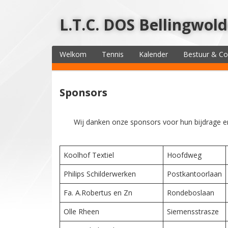
L.T.C. DOS Bellingwol
Welkom
Tennis
Kalender
Bestuur & C
Sponsors
Wij danken onze sponsors voor hun bijdrage e
Koolhof Textiel
Hoofdweg
Philips Schilderwerken
Postkantoorlaan
Fa. A.Robertus en Zn
Rondeboslaan
Olle Rheen
Siemensstrasze