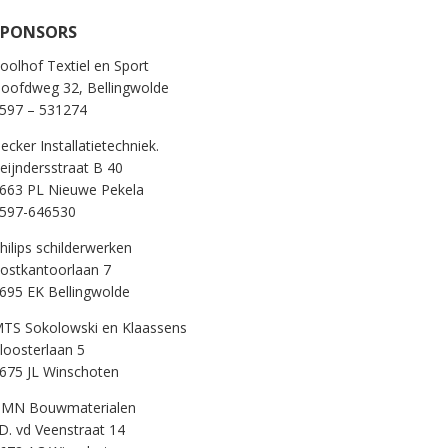
SPONSORS
oolhof Textiel en Sport
oofdweg 32, Bellingwolde
597 – 531274
ecker Installatietechniek.
eijndersstraat B 40
663 PL Nieuwe Pekela
597-646530
hilips schilderwerken
ostkantoorlaan 7
695 EK Bellingwolde
TS Sokolowski en Klaassens
loosterlaan 5
675 JL Winschoten
MN Bouwmaterialen
.D. vd Veenstraat 14