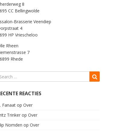
herderweg 8
695 CC Bellingwolde
Jssalon-Brasserie Veendiep
orpstraat 4
699 HP Vriescheloo
lle Rheen
iemenstrasse 7
6899 Rhede
RECENTE REACTIES
. Fanaat
op
Over
ritz Trinker
op
Over
lip Nomden
op
Over