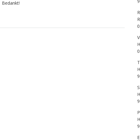
9
Bedankt!
R
R
0
V
H
0
T
H
9
S
H
9
P
H
9
E